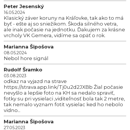
Peter Jesenský
16.05.2024
Klasický záver koruny na Kráľovke, tak ako to má
byť - ešte aj so sniežikom. Škoda silného vetra,
ale inak počasie na jednotku. Ďakujem za krásne
vrcholy VK Gemera, vidíme sa opäť o rok.
Marianna Šipošova
08.05.2024
Nebol hore signál
Rudolf Šramko
03.08.2023
odkaz na vyjazd na strave
https://strava.app.link/Tj0u2d2JXBb Žial počasie
nevyšlo a lepšie foto na KH sa nedalo spraviť,
fotky su pri vysielaci ,viditeľnosť bola tak 2 metre,
tak nemalo vyznam fotit vysielac ked ho nebolo
vidno...
Marianna Šipošova
27.05.2023