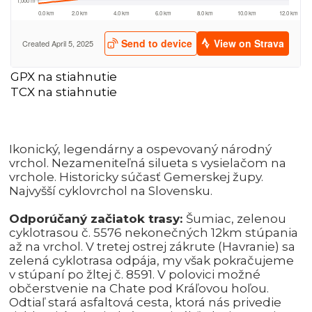
GPX na stiahnutie
TCX na stiahnutie
Ikonický, legendárny a ospevovaný národný
vrchol. Nezameniteľná silueta s vysielačom na
vrchole. Historicky súčasť Gemerskej župy.
Najvyšší cyklovrchol na Slovensku.
Odporúčaný začiatok trasy:
Šumiac, zelenou
cyklotrasou č. 5576 nekonečných 12km stúpania
až na vrchol. V tretej ostrej zákrute (Havranie) sa
zelená cyklotrasa odpája, my však pokračujeme
v stúpaní po žltej č. 8591. V polovici možné
občerstvenie na Chate pod Kráľovou hoľou.
Odtiaľ stará asfaltová cesta, ktorá nás privedie