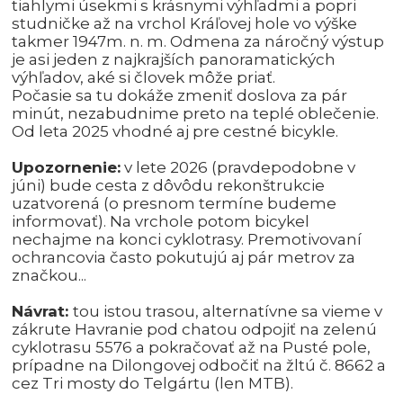
tiahlymi úsekmi s krásnymi výhľadmi a popri
studničke až na vrchol Kráľovej hole vo výške
takmer 1947m. n. m. Odmena za náročný výstup
je asi jeden z najkrajších panoramatických
výhľadov, aké si človek môže priať.
Počasie sa tu dokáže zmeniť doslova za pár
minút, nezabudnime preto na teplé oblečenie.
Od leta 2025 vhodné aj pre cestné bicykle.
Upozornenie:
v lete 2026 (pravdepodobne v
júni) bude cesta z dôvôdu rekonštrukcie
uzatvorená (o presnom termíne budeme
informovať). Na vrchole potom bicykel
nechajme na konci cyklotrasy. Premotivovaní
ochrancovia často pokutujú aj pár metrov za
značkou...
Návrat:
tou istou trasou, alternatívne sa vieme v
zákrute Havranie pod chatou odpojiť na zelenú
cyklotrasu 5576 a pokračovať až na Pusté pole,
prípadne na Dilongovej odbočiť na žltú č. 8662 a
cez Tri mosty do Telgártu (len MTB).