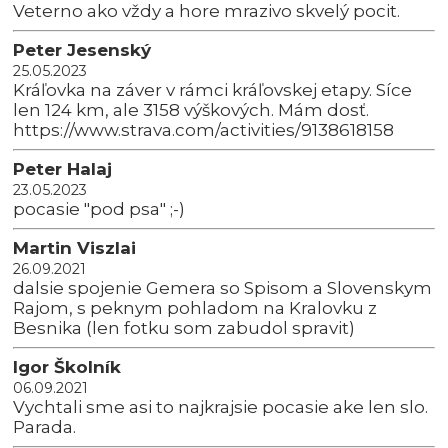
Veterno ako vždy a hore mrazivo skvelý pocit.
Peter Jesenský
25.05.2023
Kráľovka na záver v rámci kráľovskej etapy. Síce
len 124 km, ale 3158 výškových. Mám dosť.
https://www.strava.com/activities/9138618158
Peter Halaj
23.05.2023
pocasie "pod psa" ;-)
Martin Viszlai
26.09.2021
dalsie spojenie Gemera so Spisom a Slovenskym
Rajom, s peknym pohladom na Kralovku z
Besnika (len fotku som zabudol spravit)
Igor Školník
06.09.2021
Vychtali sme asi to najkrajsie pocasie ake len slo.
Parada.