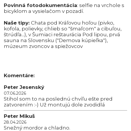
Povinná fotodokumentácia
: selfie na vrchole s
bicyklom a vysielačom v pozadí.
Naše tipy:
Chata pod Kráľovou hoľou (pivko,
kofola, polievky, chlieb so "šmaľcom" a cibuľou,
štrúdľa...), v Šumiaci reštaurácia Pod lipou, prvá
sauna na Slovensku ("Demova kúpieľka"),
múzeum zvoncov a spiežovcov
Komentáre:
Peter Jesenský
07.06.2026
Stihol som to na poslednú chvíľu ešte pred
zatvorením :-) Už montujú dole zvodidlá
Peter Mikuš
28.04.2026
Snežný mordor a chladno.