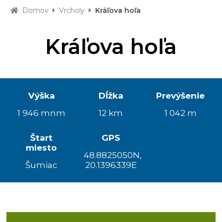
Domov
Vrcholy
Kráľova hoľa
Kráľova hoľa
Výška
Dĺžka
Prevýšenie
1 946 mnm
12 km
1 042 m
Štart
GPS
miesto
48.8825050N,
Šumiac
20.1396339E