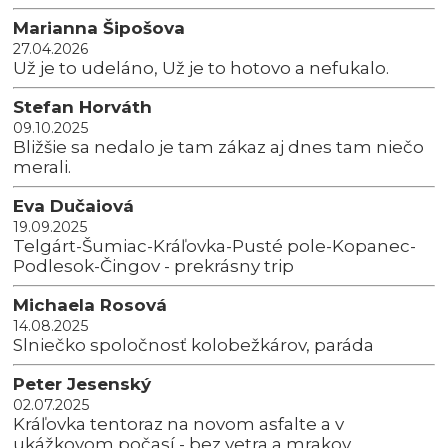
Marianna Šipošova
27.04.2026
Už je to udeláno, Už je to hotovo a nefukalo.
Stefan Horváth
09.10.2025
Bližšie sa nedalo je tam zákaz aj dnes tam niečo
merali.
Eva Dučaiová
19.09.2025
Telgárt-Šumiac-Kráľovka-Pusté pole-Kopanec-
Podlesok-Čingov - prekrásny trip
Michaela Rosová
14.08.2025
Slniečko spoločnosť kolobežkárov, paráda
Peter Jesenský
02.07.2025
Kráľovka tentoraz na novom asfalte a v
ukážkovom počasí - bez vetra a mrakov.